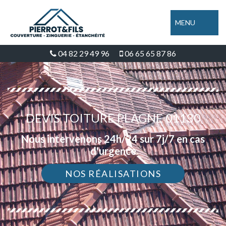
MENU
04 82 29 49 96
06 65 65 87 86
DEVIS TOITURE PLAGNE 01130
Nous intervenons 24h/24 sur 7j/7 en cas
d'urgence
NOS RÉALISATIONS