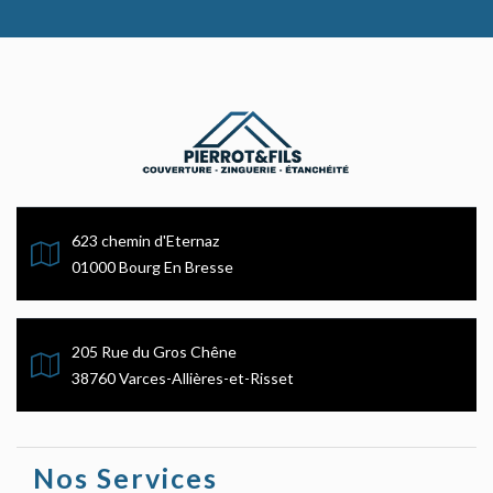
623 chemin d'Eternaz
01000 Bourg En Bresse
205 Rue du Gros Chêne
38760 Varces-Allières-et-Risset
Nos Services