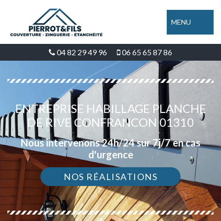
MENU
04 82 29 49 96
06 65 65 87 86
ENTREPRISE HABILLAGE PLANCHE
DE RIVE CONFRANCON 01310
Nous intervenons 24h/24 sur 7j/7 en cas
d'urgence
NOS RÉALISATIONS