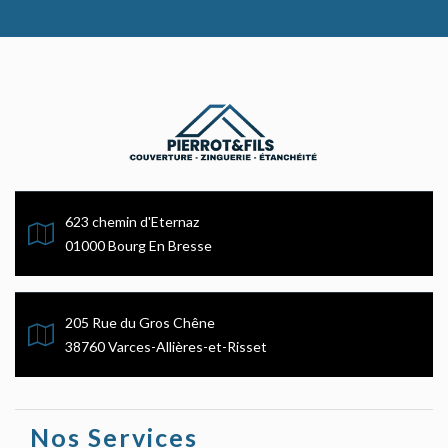
623 chemin d'Eternaz
01000 Bourg En Bresse
205 Rue du Gros Chêne
38760 Varces-Allières-et-Risset
Nos Services