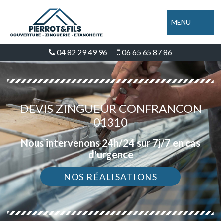
MENU
04 82 29 49 96
06 65 65 87 86
DEVIS ZINGUEUR CONFRANCON
01310
Nous intervenons 24h/24 sur 7j/7 en cas
d'urgence
NOS RÉALISATIONS