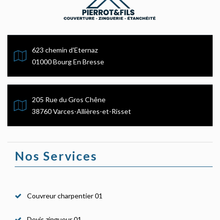
623 chemin d'Eternaz
01000 Bourg En Bresse
205 Rue du Gros Chêne
38760 Varces-Allières-et-Risset
Nos Services
Couvreur charpentier 01
Devis zingueur 01