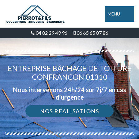
MENU
04 82 29 49 96
06 65 65 87 86
ENTREPRISE BÂCHAGE DE TOITURE
CONFRANCON 01310
Nous intervenons 24h/24 sur 7j/7 en cas
d'urgence
NOS RÉALISATIONS