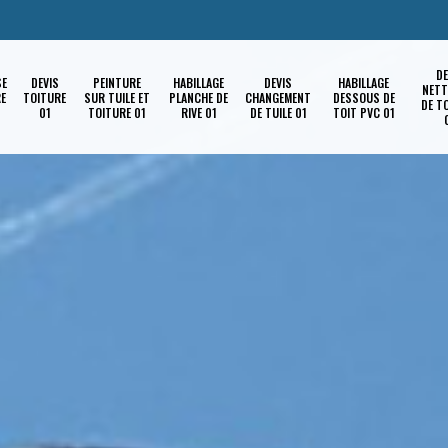
DE
SE
DEVIS
PEINTURE
HABILLAGE
DEVIS
HABILLAGE
NETT
RE
TOITURE
SUR TUILE ET
PLANCHE DE
CHANGEMENT
DESSOUS DE
DE T
01
TOITURE 01
RIVE 01
DE TUILE 01
TOIT PVC 01