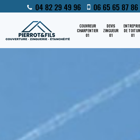
04 82 29 49 96
06 65 65 87 86
COUVREUR
DEVIS
ENTREPRI
CHARPENTIER
ZINGUEUR
DE TOITU
01
01
01