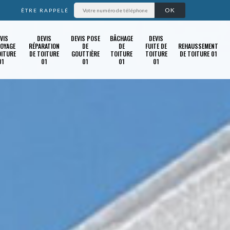
ÊTRE RAPPELÉ
VIS
DEVIS
DEVIS POSE
BÂCHAGE
DEVIS
OYAGE
RÉPARATION
DE
DE
FUITE DE
REHAUSSEMENT
OITURE
DE TOITURE
GOUTTIÈRE
TOITURE
TOITURE
DE TOITURE 01
01
01
01
01
01