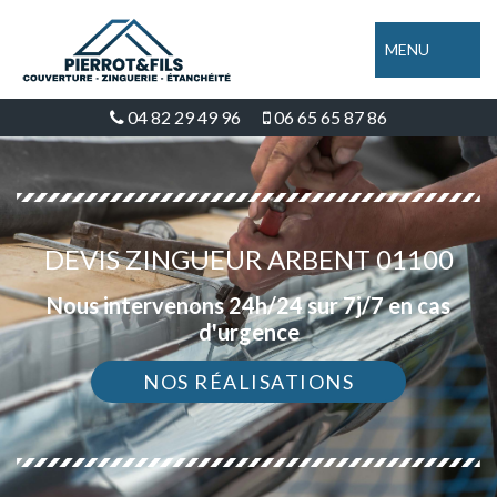
MENU
04 82 29 49 96
06 65 65 87 86
DEVIS ZINGUEUR ARBENT 01100
Nous intervenons 24h/24 sur 7j/7 en cas
d'urgence
NOS RÉALISATIONS