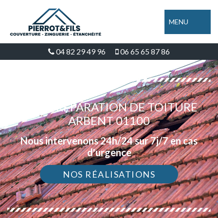
MENU
04 82 29 49 96
06 65 65 87 86
DEVIS RÉPARATION DE TOITURE
ARBENT 01100
Nous intervenons 24h/24 sur 7j/7 en cas
d'urgence
NOS RÉALISATIONS