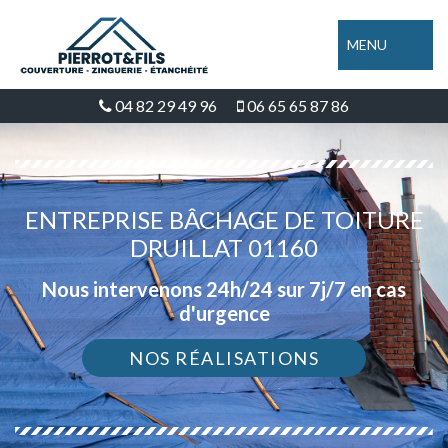
MENU
04 82 29 49 96
06 65 65 87 86
ENTREPRISE BÂCHAGE DE TOITURE
DRUILLAT 01160
Nous intervenons 24h/24 sur 7j/7 en cas
d'urgence
NOS RÉALISATIONS