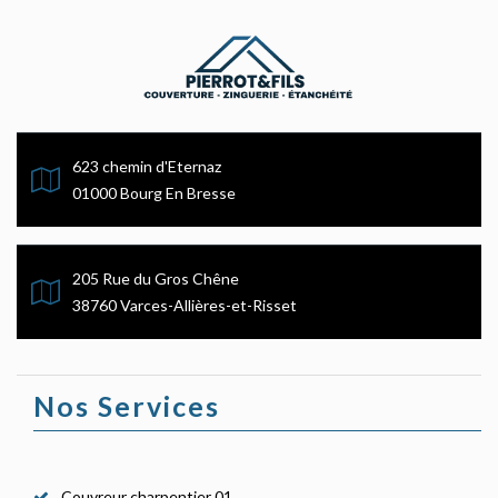
623 chemin d'Eternaz
01000 Bourg En Bresse
205 Rue du Gros Chêne
38760 Varces-Allières-et-Risset
Nos Services
Couvreur charpentier 01