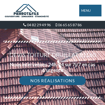
MENU
04 82 29 49 96
06 65 65 87 86
DEVIS TOITURE DRUILLAT 01160
Nous intervenons 24h/24 sur 7j/7 en cas
d'urgence
NOS RÉALISATIONS