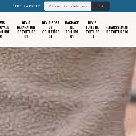
ÊTRE RAPPELÉ
VIS
DEVIS
DEVIS POSE
BÂCHAGE
DEVIS
OYAGE
RÉPARATION
DE
DE
FUITE DE
REHAUSSEMENT
OITURE
DE TOITURE
GOUTTIÈRE
TOITURE
TOITURE
DE TOITURE 01
01
01
01
01
01