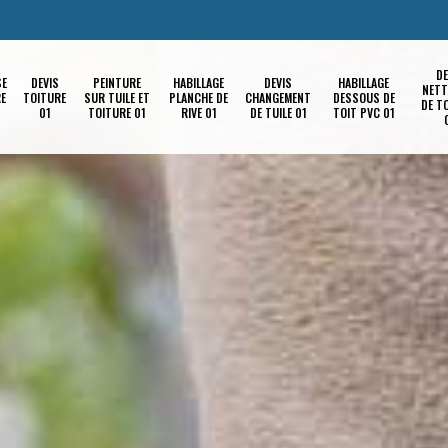
DE
SE
DEVIS
PEINTURE
HABILLAGE
DEVIS
HABILLAGE
NETT
RE
TOITURE
SUR TUILE ET
PLANCHE DE
CHANGEMENT
DESSOUS DE
DE T
01
TOITURE 01
RIVE 01
DE TUILE 01
TOIT PVC 01