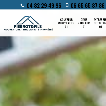
04 82 29 49 96
06 65 65 87 86
COUVREUR
DEVIS
ENTREPRI
CHARPENTIER
ZINGUEUR
DE TOITU
01
01
01