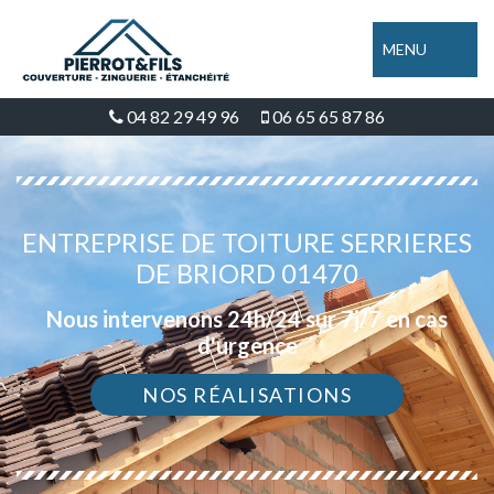
MENU
04 82 29 49 96
06 65 65 87 86
ENTREPRISE DE TOITURE SERRIERES
DE BRIORD 01470
Nous intervenons 24h/24 sur 7j/7 en cas
d'urgence
NOS RÉALISATIONS