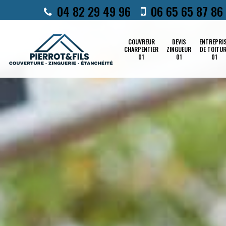
04 82 29 49 96
06 65 65 87 86
COUVREUR
DEVIS
ENTREPRI
CHARPENTIER
ZINGUEUR
DE TOITU
01
01
01