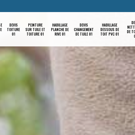
DE
SE
DEVIS
PEINTURE
HABILLAGE
DEVIS
HABILLAGE
NETT
RE
TOITURE
SUR TUILE ET
PLANCHE DE
CHANGEMENT
DESSOUS DE
DE T
01
TOITURE 01
RIVE 01
DE TUILE 01
TOIT PVC 01