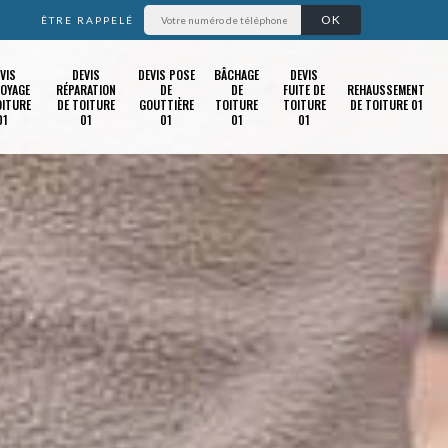
ÊTRE RAPPELÉ
VIS
DEVIS
DEVIS POSE
BÂCHAGE
DEVIS
OYAGE
RÉPARATION
DE
DE
FUITE DE
REHAUSSEMENT
OITURE
DE TOITURE
GOUTTIÈRE
TOITURE
TOITURE
DE TOITURE 01
01
01
01
01
01