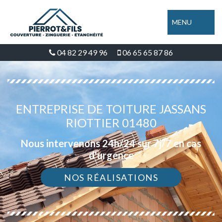
MENU
04 82 29 49 96
06 65 65 87 86
ENTREPRISE DE TOITURE JASSANS
RIOTTIER 01480
Nous intervenons 24h/24 sur 7j/7 en cas
d'urgence
NOS RÉALISATIONS