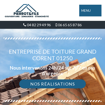
MENU
04 82 29 49 96
06 65 65 87 86
ENTREPRISE DE TOITURE GRAND
CORENT 01250
Nous intervenons 24h/24 sur 7j/7 en cas
d'urgence
NOS RÉALISATIONS