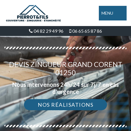
MENU
04 82 29 49 96
06 65 65 87 86
DEVIS ZINGUEUR GRAND CORENT
01250
Nous intervenons 24h/24 sur 7j/7 en cas
d'urgence
NOS RÉALISATIONS