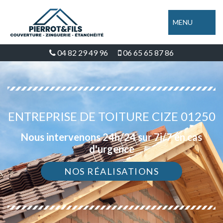
MENU
04 82 29 49 96
06 65 65 87 86
ENTREPRISE DE TOITURE CIZE 01250
Nous intervenons 24h/24 sur 7j/7 en cas
d'urgence
NOS RÉALISATIONS