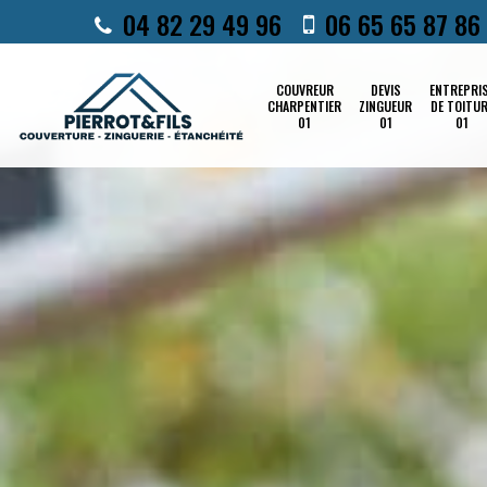
04 82 29 49 96
06 65 65 87 86
COUVREUR
DEVIS
ENTREPRI
CHARPENTIER
ZINGUEUR
DE TOITU
01
01
01