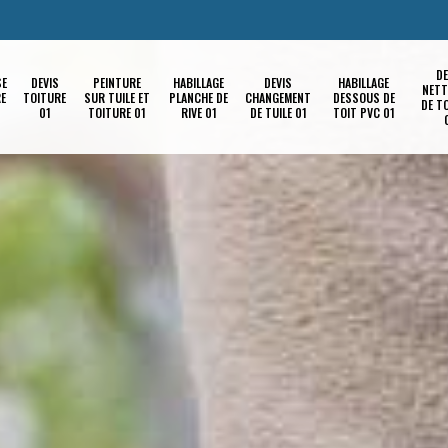
DE
SE
DEVIS
PEINTURE
HABILLAGE
DEVIS
HABILLAGE
NETT
RE
TOITURE
SUR TUILE ET
PLANCHE DE
CHANGEMENT
DESSOUS DE
DE T
01
TOITURE 01
RIVE 01
DE TUILE 01
TOIT PVC 01