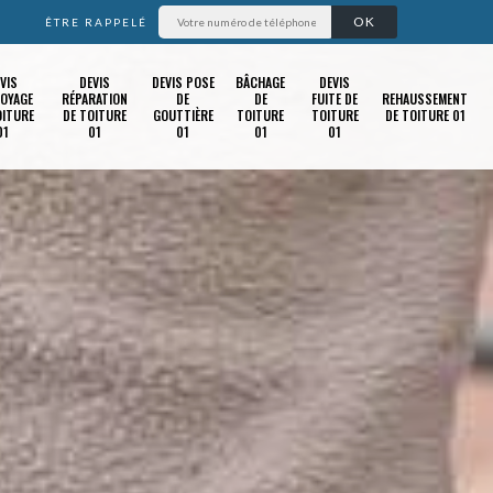
ÊTRE RAPPELÉ
VIS
DEVIS
DEVIS POSE
BÂCHAGE
DEVIS
OYAGE
RÉPARATION
DE
DE
FUITE DE
REHAUSSEMENT
OITURE
DE TOITURE
GOUTTIÈRE
TOITURE
TOITURE
DE TOITURE 01
01
01
01
01
01