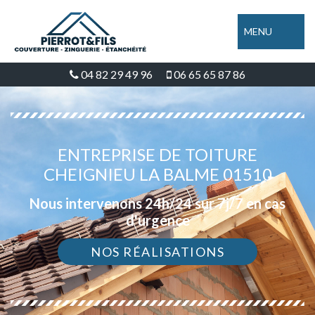
MENU
04 82 29 49 96
06 65 65 87 86
ENTREPRISE DE TOITURE
CHEIGNIEU LA BALME 01510
Nous intervenons 24h/24 sur 7j/7 en cas
d'urgence
NOS RÉALISATIONS