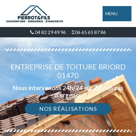
MENU
04 82 29 49 96
06 65 65 87 86
ENTREPRISE DE TOITURE BRIORD
01470
Nous intervenons 24h/24 sur 7j/7 en cas
d'urgence
NOS RÉALISATIONS