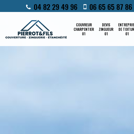
04 82 29 49 96
06 65 65 87 86
COUVREUR
DEVIS
ENTREPRI
CHARPENTIER
ZINGUEUR
DE TOITU
01
01
01