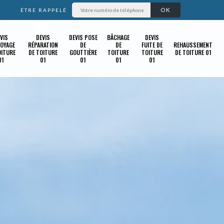
ÊTRE RAPPELÉ
VIS
DEVIS
DEVIS POSE
BÂCHAGE
DEVIS
OYAGE
RÉPARATION
DE
DE
FUITE DE
REHAUSSEMENT
OITURE
DE TOITURE
GOUTTIÈRE
TOITURE
TOITURE
DE TOITURE 01
01
01
01
01
01