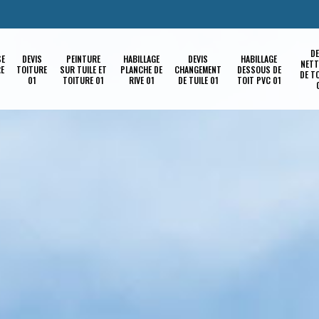
DE
SE
DEVIS
PEINTURE
HABILLAGE
DEVIS
HABILLAGE
NETT
RE
TOITURE
SUR TUILE ET
PLANCHE DE
CHANGEMENT
DESSOUS DE
DE T
01
TOITURE 01
RIVE 01
DE TUILE 01
TOIT PVC 01