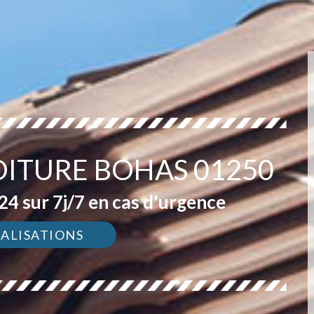
OITURE BOHAS 01250
4 sur 7j/7 en cas d'urgence
ÉALISATIONS