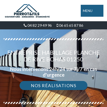
MENU
04 82 29 49 96
06 65 65 87 86
ENTREPRISE HABILLAGE PLANCHE
DE RIVE BOHAS 01250
Nous intervenons 24h/24 sur 7j/7 en cas
d'urgence
NOS RÉALISATIONS