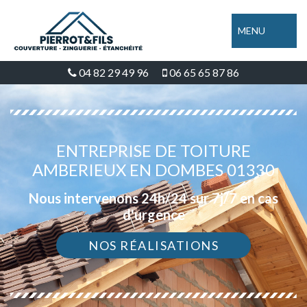
MENU
04 82 29 49 96
06 65 65 87 86
ENTREPRISE DE TOITURE
AMBERIEUX EN DOMBES 01330
Nous intervenons 24h/24 sur 7j/7 en cas
d'urgence
NOS RÉALISATIONS