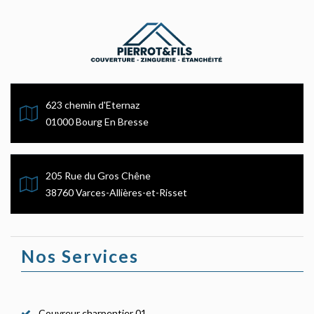
623 chemin d'Eternaz
01000 Bourg En Bresse
205 Rue du Gros Chêne
38760 Varces-Allières-et-Risset
Nos Services
Couvreur charpentier 01