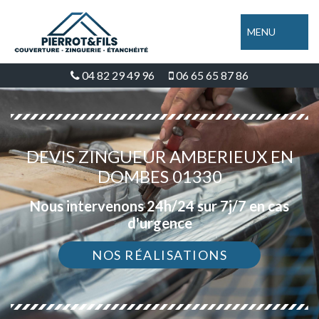
MENU
04 82 29 49 96
06 65 65 87 86
DEVIS ZINGUEUR AMBERIEUX EN
DOMBES 01330
Nous intervenons 24h/24 sur 7j/7 en cas
d'urgence
NOS RÉALISATIONS