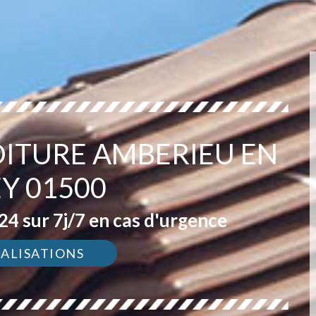
OITURE AMBERIEU EN
Y 01500
4 sur 7j/7 en cas d'urgence
ÉALISATIONS