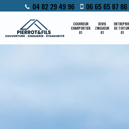
04 82 29 49 96
06 65 65 87 86
COUVREUR
DEVIS
ENTREPRI
CHARPENTIER
ZINGUEUR
DE TOITU
01
01
01