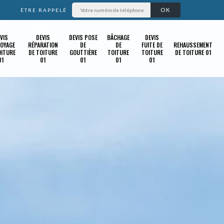
ÊTRE RAPPELÉ
VIS
DEVIS
DEVIS POSE
BÂCHAGE
DEVIS
OYAGE
RÉPARATION
DE
DE
FUITE DE
REHAUSSEMENT
OITURE
DE TOITURE
GOUTTIÈRE
TOITURE
TOITURE
DE TOITURE 01
01
01
01
01
01