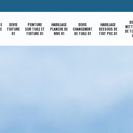
DE
SE
DEVIS
PEINTURE
HABILLAGE
DEVIS
HABILLAGE
NETT
RE
TOITURE
SUR TUILE ET
PLANCHE DE
CHANGEMENT
DESSOUS DE
DE T
01
TOITURE 01
RIVE 01
DE TUILE 01
TOIT PVC 01