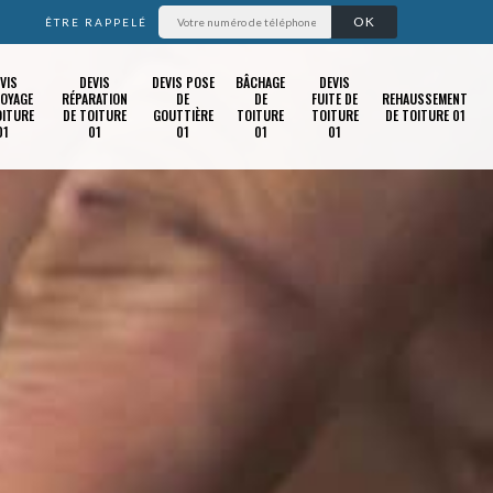
ÊTRE RAPPELÉ
VIS
DEVIS
DEVIS POSE
BÂCHAGE
DEVIS
OYAGE
RÉPARATION
DE
DE
FUITE DE
REHAUSSEMENT
OITURE
DE TOITURE
GOUTTIÈRE
TOITURE
TOITURE
DE TOITURE 01
01
01
01
01
01