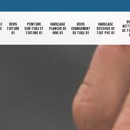
DE
SE
DEVIS
PEINTURE
HABILLAGE
DEVIS
HABILLAGE
NETT
RE
TOITURE
SUR TUILE ET
PLANCHE DE
CHANGEMENT
DESSOUS DE
DE T
01
TOITURE 01
RIVE 01
DE TUILE 01
TOIT PVC 01