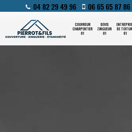
04 82 29 49 96
06 65 65 87 86
COUVREUR
DEVIS
ENTREPRI
CHARPENTIER
ZINGUEUR
DE TOITU
01
01
01