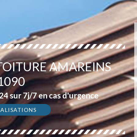
 TOITURE AMAREINS
1090
4 sur 7j/7 en cas d'urgence
ÉALISATIONS