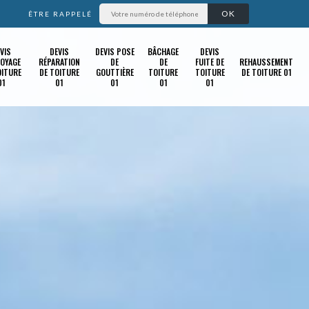
ÊTRE RAPPELÉ
VIS
DEVIS
DEVIS POSE
BÂCHAGE
DEVIS
OYAGE
RÉPARATION
DE
DE
FUITE DE
REHAUSSEMENT
OITURE
DE TOITURE
GOUTTIÈRE
TOITURE
TOITURE
DE TOITURE 01
01
01
01
01
01