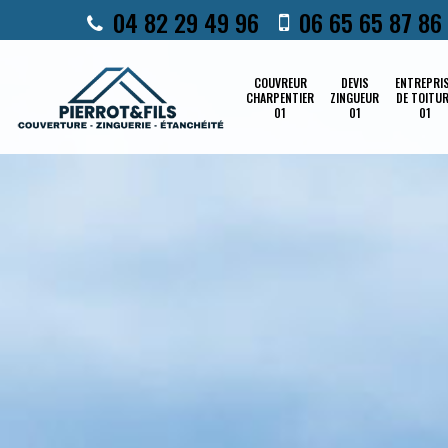
04 82 29 49 96
06 65 65 87 86
COUVREUR
DEVIS
ENTREPRI
CHARPENTIER
ZINGUEUR
DE TOITU
01
01
01