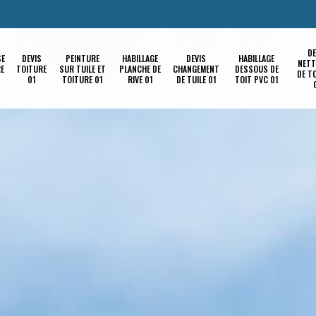
DE
SE
DEVIS
PEINTURE
HABILLAGE
DEVIS
HABILLAGE
NETT
RE
TOITURE
SUR TUILE ET
PLANCHE DE
CHANGEMENT
DESSOUS DE
DE T
01
TOITURE 01
RIVE 01
DE TUILE 01
TOIT PVC 01