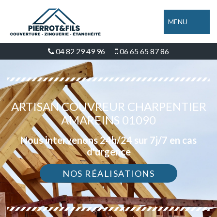
MENU
04 82 29 49 96
06 65 65 87 86
ARTISAN COUVREUR CHARPENTIER
AMAREINS 01090
Nous intervenons 24h/24 sur 7j/7 en cas
d'urgence
NOS RÉALISATIONS