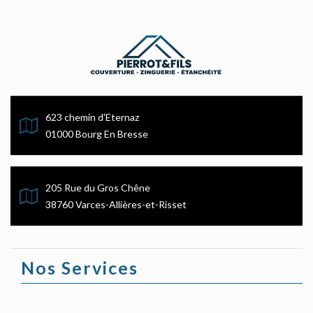
623 chemin d'Eternaz
01000 Bourg En Bresse
205 Rue du Gros Chêne
38760 Varces-Allières-et-Risset
Nos Services