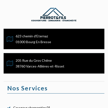
623 chemin d'Eternaz
01000 Bourg En Bresse
205 Rue du Gros Chêne
38760 Varces-Allières-et-Risset
Nos Services
Couvreur charpentier 01