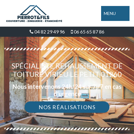
MENU
04 82 29 49 96
06 65 65 87 86
SPÉCIALISTE REHAUSSEMENT DE
TOITURE VIRIEU LE PETIT 01260
Nous intervenons 24h/24 sur 7j/7 en cas
d'urgence
NOS RÉALISATIONS