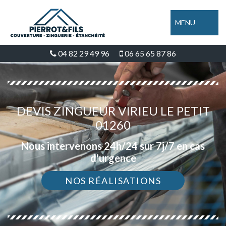
MENU
04 82 29 49 96
06 65 65 87 86
DEVIS ZINGUEUR VIRIEU LE PETIT
01260
Nous intervenons 24h/24 sur 7j/7 en cas
d'urgence
NOS RÉALISATIONS