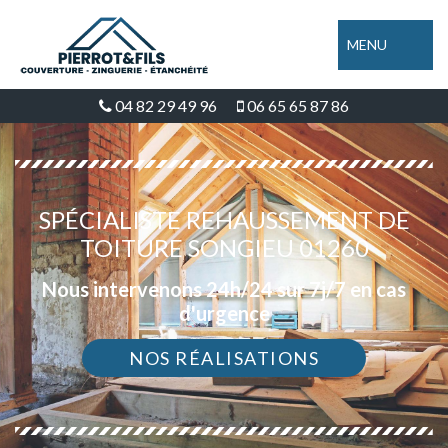
MENU
04 82 29 49 96
06 65 65 87 86
SPÉCIALISTE REHAUSSEMENT DE
TOITURE SONGIEU 01260
Nous intervenons 24h/24 sur 7j/7 en cas
d'urgence
NOS RÉALISATIONS