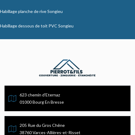
Habillage planche de rive Songieu
Habillage dessous de toit PVC Songieu
623 chemin d'Eternaz
01000 Bourg En Bresse
205 Rue du Gros Chêne
38760 Varces-Allières-et-Risset