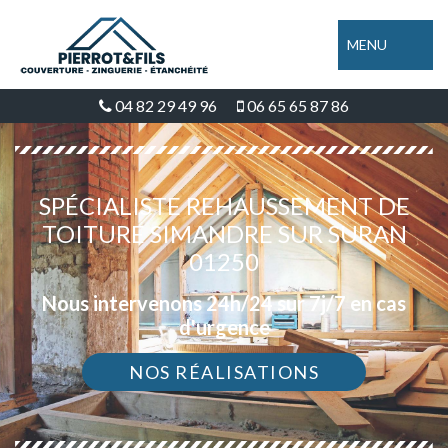
MENU
04 82 29 49 96
06 65 65 87 86
SPÉCIALISTE REHAUSSEMENT DE
TOITURE SIMANDRE SUR SURAN
01250
Nous intervenons 24h/24 sur 7j/7 en cas
d'urgence
NOS RÉALISATIONS