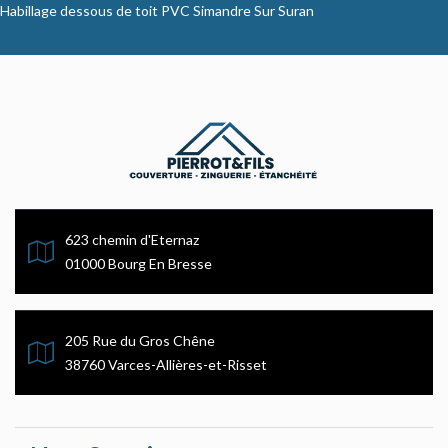
Habillage dessous de toit PVC Simandre Sur Suran
623 chemin d'Eternaz
01000 Bourg En Bresse
205 Rue du Gros Chêne
38760 Varces-Allières-et-Risset