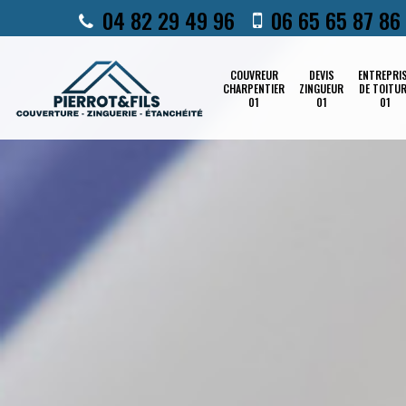
04 82 29 49 96
06 65 65 87 86
COUVREUR
DEVIS
ENTREPRI
CHARPENTIER
ZINGUEUR
DE TOITU
01
01
01