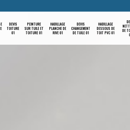
DE
SE
DEVIS
PEINTURE
HABILLAGE
DEVIS
HABILLAGE
NETT
RE
TOITURE
SUR TUILE ET
PLANCHE DE
CHANGEMENT
DESSOUS DE
DE T
01
TOITURE 01
RIVE 01
DE TUILE 01
TOIT PVC 01