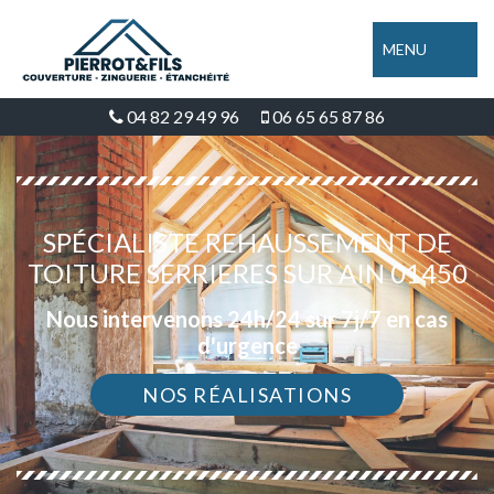
MENU
04 82 29 49 96
06 65 65 87 86
SPÉCIALISTE REHAUSSEMENT DE
TOITURE SERRIERES SUR AIN 01450
Nous intervenons 24h/24 sur 7j/7 en cas
d'urgence
NOS RÉALISATIONS