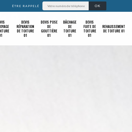
ÊTRE RAPPELÉ
VIS
DEVIS
DEVIS POSE
BÂCHAGE
DEVIS
OYAGE
RÉPARATION
DE
DE
FUITE DE
REHAUSSEMENT
OITURE
DE TOITURE
GOUTTIÈRE
TOITURE
TOITURE
DE TOITURE 01
01
01
01
01
01