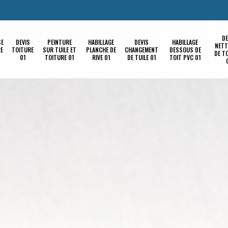
DE
SE
DEVIS
PEINTURE
HABILLAGE
DEVIS
HABILLAGE
NETT
RE
TOITURE
SUR TUILE ET
PLANCHE DE
CHANGEMENT
DESSOUS DE
DE T
01
TOITURE 01
RIVE 01
DE TUILE 01
TOIT PVC 01