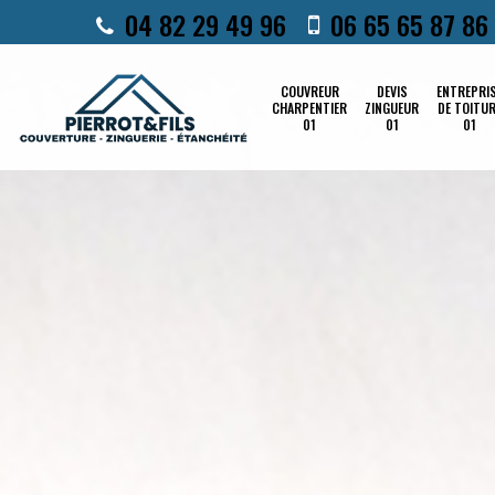
04 82 29 49 96
06 65 65 87 86
COUVREUR
DEVIS
ENTREPRI
CHARPENTIER
ZINGUEUR
DE TOITU
01
01
01