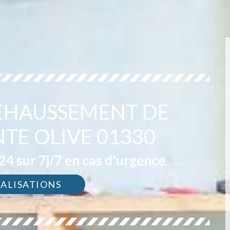
REHAUSSEMENT DE
NTE OLIVE 01330
4 sur 7j/7 en cas d'urgence
ÉALISATIONS