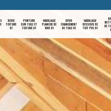
DE
SE
DEVIS
PEINTURE
HABILLAGE
DEVIS
HABILLAGE
NETT
RE
TOITURE
SUR TUILE ET
PLANCHE DE
CHANGEMENT
DESSOUS DE
DE T
01
TOITURE 01
RIVE 01
DE TUILE 01
TOIT PVC 01