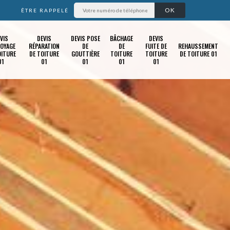
ÊTRE RAPPELÉ
VIS
DEVIS
DEVIS POSE
BÂCHAGE
DEVIS
OYAGE
RÉPARATION
DE
DE
FUITE DE
REHAUSSEMENT
OITURE
DE TOITURE
GOUTTIÈRE
TOITURE
TOITURE
DE TOITURE 01
01
01
01
01
01