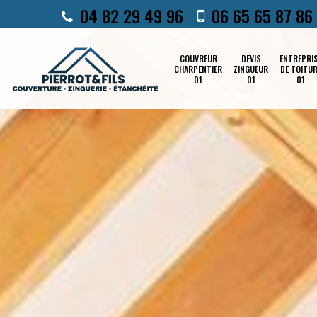
04 82 29 49 96
06 65 65 87 86
COUVREUR
DEVIS
ENTREPRI
CHARPENTIER
ZINGUEUR
DE TOITU
01
01
01