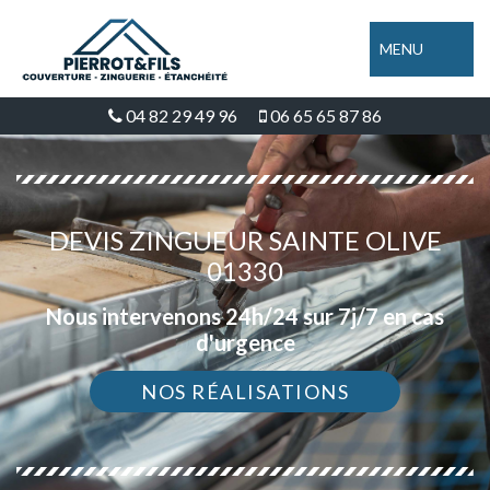
MENU
04 82 29 49 96
06 65 65 87 86
DEVIS ZINGUEUR SAINTE OLIVE
01330
Nous intervenons 24h/24 sur 7j/7 en cas
d'urgence
NOS RÉALISATIONS