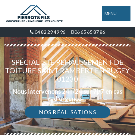
MENU
04 82 29 49 96
06 65 65 87 86
SPÉCIALISTE REHAUSSEMENT DE
TOITURE SAINT RAMBERT EN BUGEY
01230
Nous intervenons 24h/24 sur 7j/7 en cas
d'urgence
NOS RÉALISATIONS