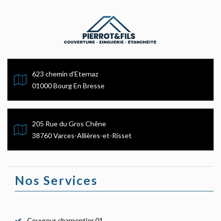
623 chemin d'Eternaz
01000 Bourg En Bresse
205 Rue du Gros Chêne
38760 Varces-Allières-et-Risset
Nos Services
Couvreur charpentier 01