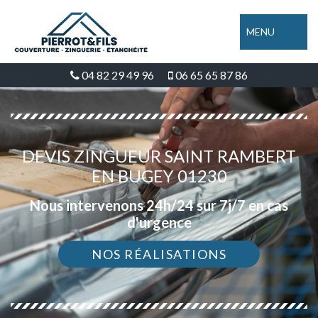
MENU
04 82 29 49 96
06 65 65 87 86
DEVIS ZINGUEUR SAINT RAMBERT
EN BUGEY 01230
Nous intervenons 24h/24 sur 7j/7 en cas
d'urgence
NOS RÉALISATIONS