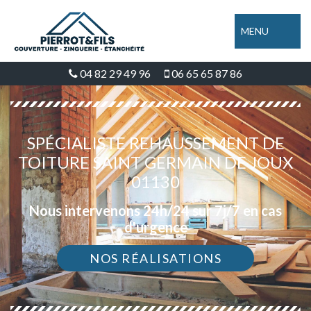
MENU
04 82 29 49 96
06 65 65 87 86
SPÉCIALISTE REHAUSSEMENT DE
TOITURE SAINT GERMAIN DE JOUX
01130
Nous intervenons 24h/24 sur 7j/7 en cas
d'urgence
NOS RÉALISATIONS