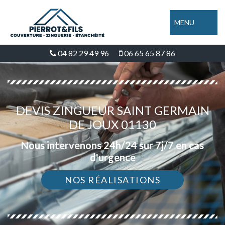
MENU
04 82 29 49 96
06 65 65 87 86
DEVIS ZINGUEUR SAINT GERMAIN
DE JOUX 01130
Nous intervenons 24h/24 sur 7j/7 en cas
d'urgence
NOS RÉALISATIONS