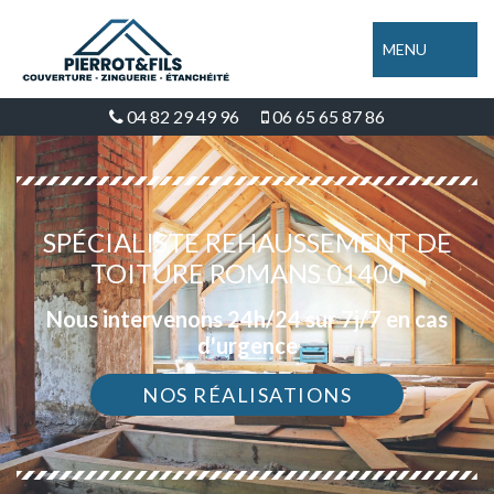
MENU
04 82 29 49 96
06 65 65 87 86
SPÉCIALISTE REHAUSSEMENT DE
TOITURE ROMANS 01400
Nous intervenons 24h/24 sur 7j/7 en cas
d'urgence
NOS RÉALISATIONS