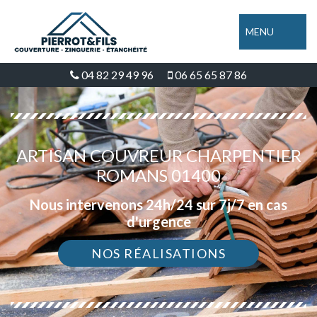
MENU
04 82 29 49 96
06 65 65 87 86
ARTISAN COUVREUR CHARPENTIER
ROMANS 01400
Nous intervenons 24h/24 sur 7j/7 en cas
d'urgence
NOS RÉALISATIONS