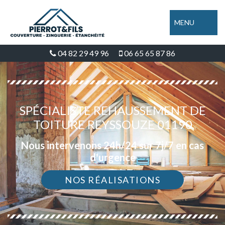
MENU
04 82 29 49 96
06 65 65 87 86
SPÉCIALISTE REHAUSSEMENT DE
TOITURE REYSSOUZE 01190
Nous intervenons 24h/24 sur 7j/7 en cas
d'urgence
NOS RÉALISATIONS