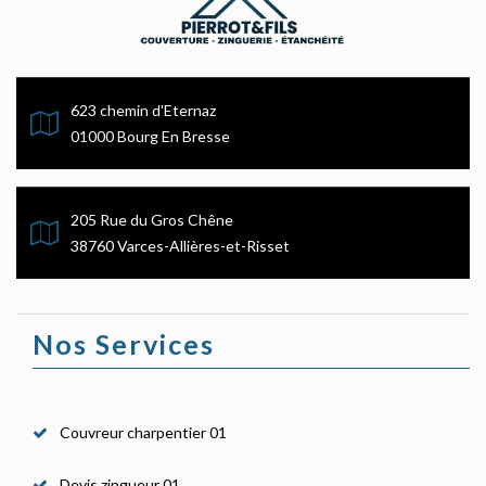
623 chemin d'Eternaz
01000 Bourg En Bresse
205 Rue du Gros Chêne
38760 Varces-Allières-et-Risset
Nos Services
Couvreur charpentier 01
Devis zingueur 01