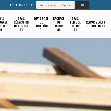
ÊTRE RAPPELÉ
VIS
DEVIS
DEVIS POSE
BÂCHAGE
DEVIS
OYAGE
RÉPARATION
DE
DE
FUITE DE
REHAUSSEMENT
OITURE
DE TOITURE
GOUTTIÈRE
TOITURE
TOITURE
DE TOITURE 01
01
01
01
01
01