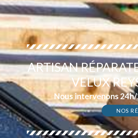
ARTISAN RÉPARAT
VELUX REY
Nous intervenons 24h/2
NOS R