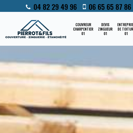
04 82 29 49 96
06 65 65 87 86
COUVREUR
DEVIS
ENTREPRI
CHARPENTIER
ZINGUEUR
DE TOITU
01
01
01