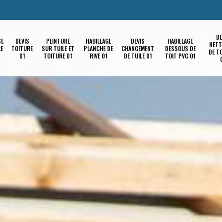
DE
SE
DEVIS
PEINTURE
HABILLAGE
DEVIS
HABILLAGE
NETT
RE
TOITURE
SUR TUILE ET
PLANCHE DE
CHANGEMENT
DESSOUS DE
DE T
01
TOITURE 01
RIVE 01
DE TUILE 01
TOIT PVC 01