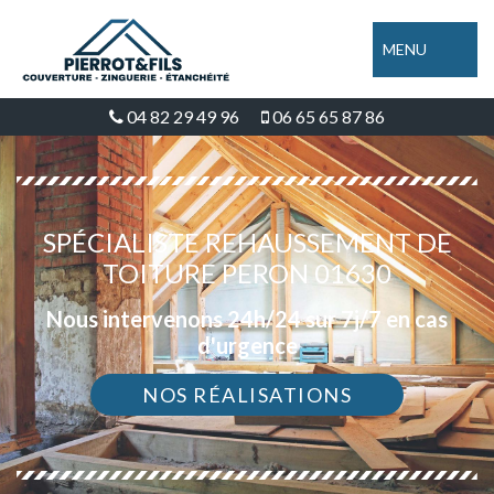
MENU
04 82 29 49 96
06 65 65 87 86
SPÉCIALISTE REHAUSSEMENT DE
TOITURE PERON 01630
Nous intervenons 24h/24 sur 7j/7 en cas
d'urgence
NOS RÉALISATIONS