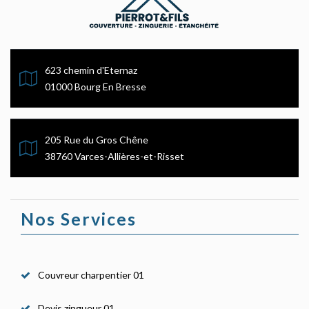
623 chemin d'Eternaz
01000 Bourg En Bresse
205 Rue du Gros Chêne
38760 Varces-Allières-et-Risset
Nos Services
Couvreur charpentier 01
Devis zingueur 01