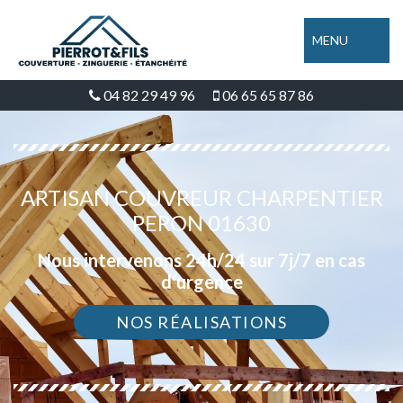
MENU
04 82 29 49 96
06 65 65 87 86
ARTISAN COUVREUR CHARPENTIER
PERON 01630
Nous intervenons 24h/24 sur 7j/7 en cas
d'urgence
NOS RÉALISATIONS