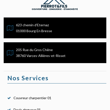
623 chemin d'Eternaz
01000 Bourg En Bresse
205 Rue du Gros Chêne
38760 Varces-Allières-et-Risset
Nos Services
Couvreur charpentier 01
Devis zingueur 01