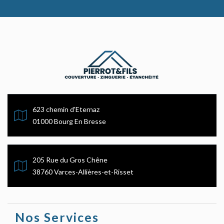
623 chemin d'Eternaz
01000 Bourg En Bresse
205 Rue du Gros Chêne
38760 Varces-Allières-et-Risset
Nos Services