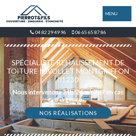
MENU
04 82 29 49 96
06 65 65 87 86
SPÉCIALISTE REHAUSSEMENT DE
TOITURE NIVOLLET MONTGRIFFON
01230
Nous intervenons 24h/24 sur 7j/7 en cas
d'urgence
NOS RÉALISATIONS