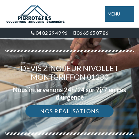
MENU
04 82 29 49 96
06 65 65 87 86
DEVIS ZINGUEUR NIVOLLET
MONTGRIFFON 01230
Nous intervenons 24h/24 sur 7j/7 en cas
d'urgence
NOS RÉALISATIONS