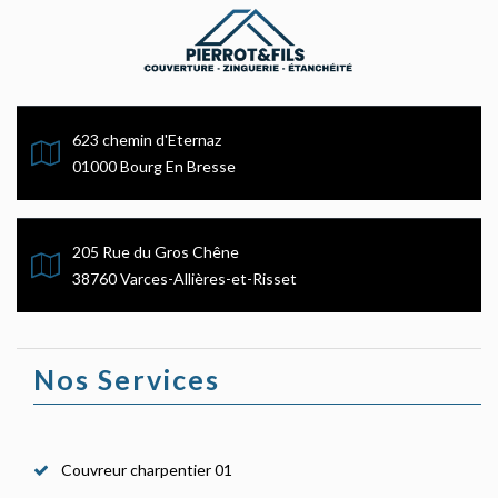
623 chemin d'Eternaz
01000 Bourg En Bresse
205 Rue du Gros Chêne
38760 Varces-Allières-et-Risset
Nos Services
Couvreur charpentier 01