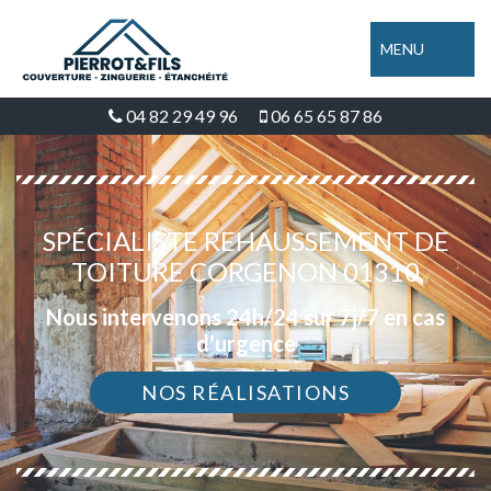
MENU
04 82 29 49 96
06 65 65 87 86
SPÉCIALISTE REHAUSSEMENT DE
TOITURE CORGENON 01310
Nous intervenons 24h/24 sur 7j/7 en cas
d'urgence
NOS RÉALISATIONS