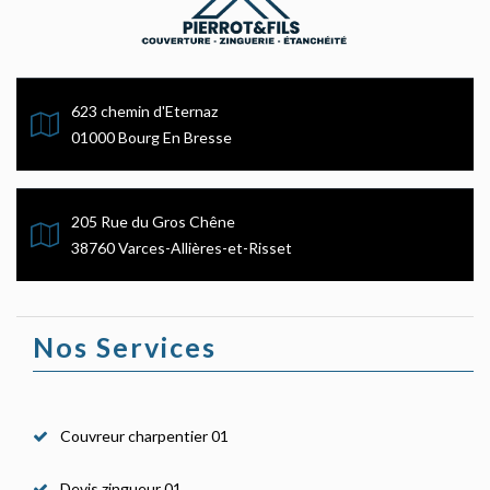
623 chemin d'Eternaz
01000 Bourg En Bresse
205 Rue du Gros Chêne
38760 Varces-Allières-et-Risset
Nos Services
Couvreur charpentier 01
Devis zingueur 01